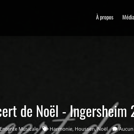
À propos
Médi
ert de Noël - Ingersheim
Entente Musicale
Harmonie
,
Houssen
,
Noël
Aucun