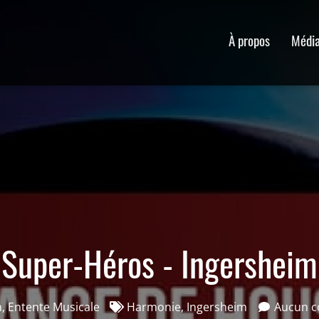
À propos
Médi
Super-Héros - Ingersheim
n
,
Entente Musicale
Harmonie
,
Ingersheim
Aucun 