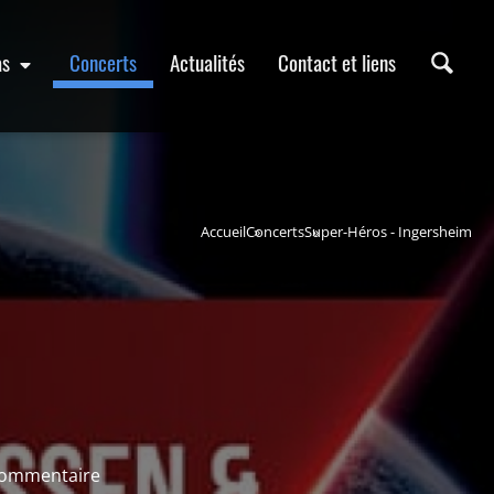
as
Concerts
Actualités
Contact et liens
Accueil
Concerts
Super-Héros - Ingersheim
commentaire