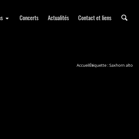
as
Concerts
Actualités
Contact et liens
Accueil
Étiquette : Saxhorn alto