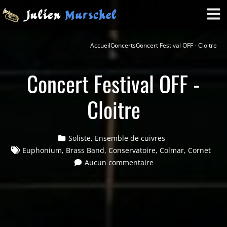
Accueil
Concerts
Concert Festival OFF - Cloitre
Concert Festival OFF -
Cloitre
Soliste
,
Ensemble de cuivres
Euphonium
,
Brass Band
,
Conservatoire
,
Colmar
,
Cornet
Aucun commentaire